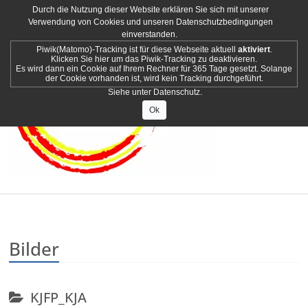
Durch die Nutzung dieser Website erklären Sie sich mit unserer
Verwendung von Cookies und unseren Datenschutzbedingungen
einverstanden.
Piwik(Matomo)-Tracking ist für diese Webseite aktuell
aktiviert
.
Klicken Sie hier um das Piwik-Tracking zu deaktivieren.
Es wird dann ein Cookie auf Ihrem Rechner für 365 Tage gesetzt. Solange
der Cookie vorhanden ist, wird kein Tracking durchgeführt.
Siehe unter
Datenschutz
.
Ok
Bilder
KJFP_KJA